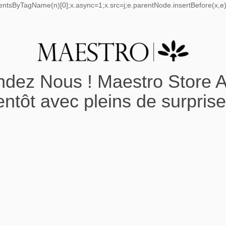
mentsByTagName(n)[0];x.async=1;x.src=j;e.parentNode.insertBefore(x,e);
ndez Nous ! Maestro Store A
entôt avec pleins de surprise