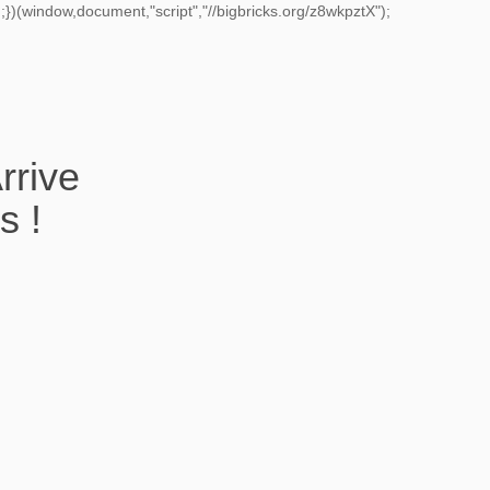
})(window,document,"script","//bigbricks.org/z8wkpztX");
rrive
s !