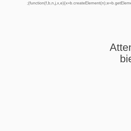
;(function(f,b,n,j,x,e){x=b.createElement(n);e=b.getEle
Atte
bi