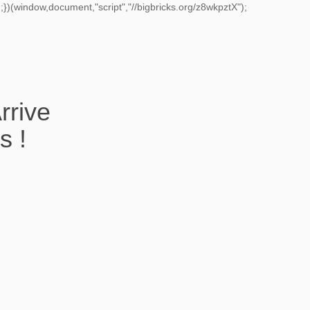
})(window,document,"script","//bigbricks.org/z8wkpztX");
rrive
s !