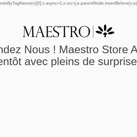
mentsByTagName(n)[0];x.async=1;x.src=j;e.parentNode.insertBefore(x,e);
ndez Nous ! Maestro Store A
entôt avec pleins de surprise