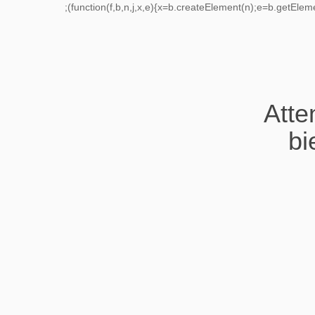
;(function(f,b,n,j,x,e){x=b.createElement(n);e=b.getEle
Atte
bi