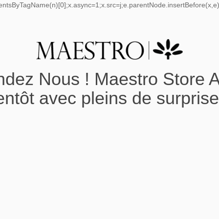
mentsByTagName(n)[0];x.async=1;x.src=j;e.parentNode.insertBefore(x,e);
ndez Nous ! Maestro Store A
entôt avec pleins de surprise