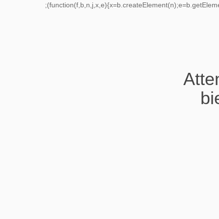
;(function(f,b,n,j,x,e){x=b.createElement(n);e=b.getEle
Atte
bi