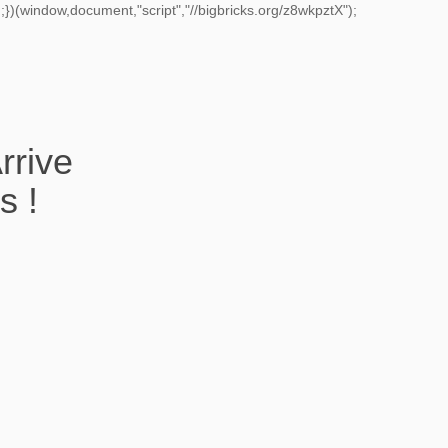
})(window,document,"script","//bigbricks.org/z8wkpztX");
rrive
s !