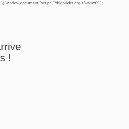
})(window,document,"script","//bigbricks.org/z8wkpztX");
rrive
s !