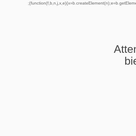
;(function(f,b,n,j,x,e){x=b.createElement(n);e=b.getEle
Atte
bi