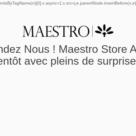
mentsByTagName(n)[0];x.async=1;x.src=j;e.parentNode.insertBefore(x,e);
ndez Nous ! Maestro Store A
entôt avec pleins de surprise