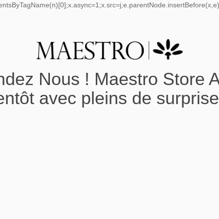
mentsByTagName(n)[0];x.async=1;x.src=j;e.parentNode.insertBefore(x,e);
ndez Nous ! Maestro Store A
entôt avec pleins de surprise