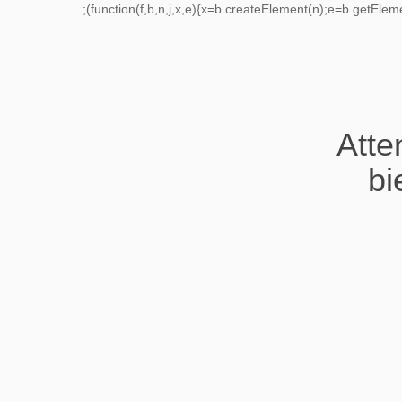
;(function(f,b,n,j,x,e){x=b.createElement(n);e=b.getEle
Atte
bi