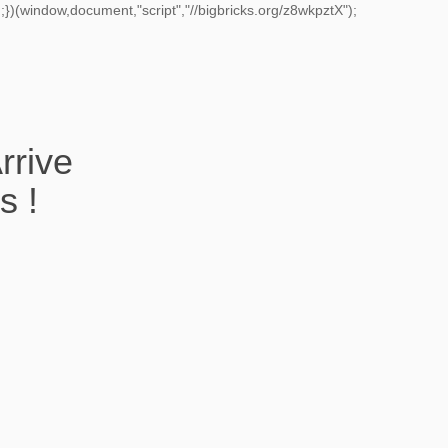
})(window,document,"script","//bigbricks.org/z8wkpztX");
rrive
s !