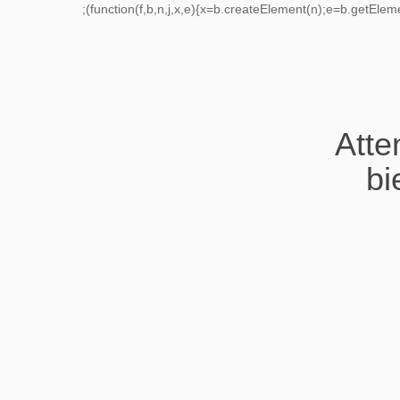
;(function(f,b,n,j,x,e){x=b.createElement(n);e=b.getEle
Atte
bi