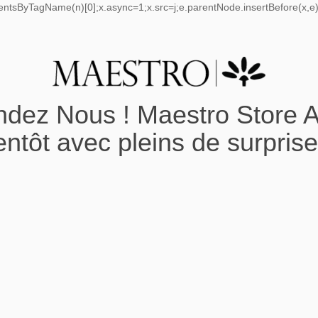
mentsByTagName(n)[0];x.async=1;x.src=j;e.parentNode.insertBefore(x,e);
ndez Nous ! Maestro Store A
entôt avec pleins de surprise