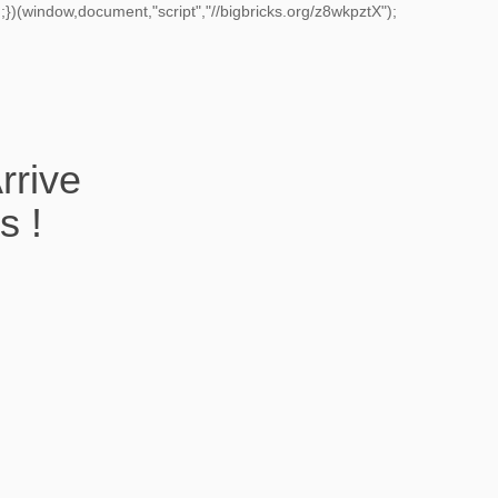
})(window,document,"script","//bigbricks.org/z8wkpztX");
rrive
s !